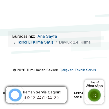
Buradasınız:
Ana Sayfa
İkinci El Klima Satış
Daylux 2.el Klima
© 2026 Tüm Hakları Saklıdır.
Çalışkan Teknik Servis
Ulaşın!
WhatsApp
Hemen Servis Çağırın!
HAKKIMIZDA
HIZMETLERIMIZ
ARIZA
2EL
0212 451 04 25
KAYDI
KLIMA