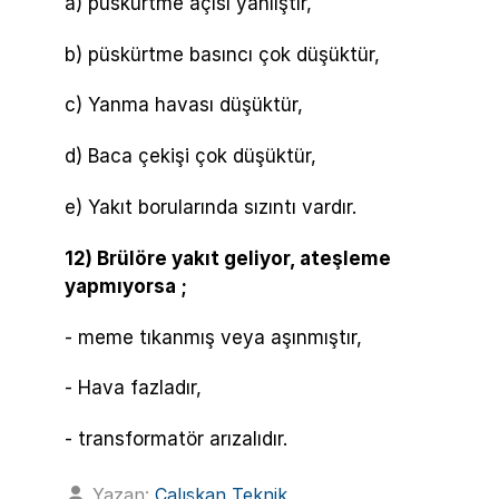
a) püskürtme açısı yanlıştır,
b) püskürtme basıncı çok düşüktür,
c) Yanma havası düşüktür,
d) Baca çekişi çok düşüktür,
e) Yakıt borularında sızıntı vardır.
12) Brülöre yakıt geliyor, ateşleme
yapmıyorsa ;
- meme tıkanmış veya aşınmıştır,
- Hava fazladır,
- transformatör arızalıdır.
Yazan:
Çalışkan Teknik