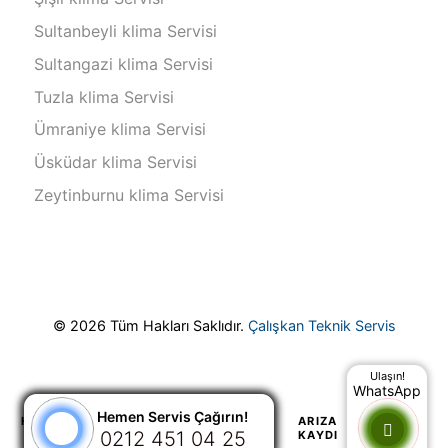
Sultanbeyli klima Servisi
Sultangazi klima Servisi
Tuzla klima Servisi
Ümraniye klima Servisi
Üsküdar klima Servisi
Zeytinburnu klima Servisi
© 2026 Tüm Hakları Saklıdır.
Çalışkan Teknik Servis
Ulaşın!
WhatsApp
Hemen Servis Çağırın!
Hemen Servis Çağırın!
HAKKIMIZDA
HIZMETLERIMIZ
ARIZA
2EL
0543 112 04 25
0212 451 04 25
KAYDI
KLIMA