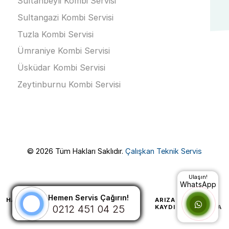
Sultanbeyli Kombi Servisi
Sultangazi Kombi Servisi
Tuzla Kombi Servisi
Ümraniye Kombi Servisi
Üsküdar Kombi Servisi
Zeytinburnu Kombi Servisi
© 2026 Tüm Hakları Saklıdır.
Çalışkan Teknik Servis
Ulaşın!
WhatsApp
Hemen Servis Çağırın!
Hemen Servis Çağırın!
HAKKIMIZDA
HIZMETLERIMIZ
ARIZA
2EL
0543 112 04 25
0212 451 04 25
KAYDI
KLIMA