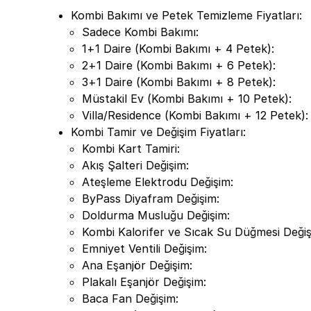
Kombi Bakımı ve Petek Temizleme Fiyatları:
Sadece Kombi Bakımı:
1+1 Daire (Kombi Bakımı + 4 Petek):
2+1 Daire (Kombi Bakımı + 6 Petek):
3+1 Daire (Kombi Bakımı + 8 Petek):
Müstakil Ev (Kombi Bakımı + 10 Petek):
Villa/Residence (Kombi Bakımı + 12 Petek)
Kombi Tamir ve Değişim Fiyatları:
Kombi Kart Tamiri:
Akış Şalteri Değişim:
Ateşleme Elektrodu Değişim:
ByPass Diyafram Değişim:
Doldurma Musluğu Değişim:
Kombi Kalorifer ve Sıcak Su Düğmesi Deği
Emniyet Ventili Değişim:
Ana Eşanjör Değişim:
Plakalı Eşanjör Değişim:
Baca Fan Değişim: