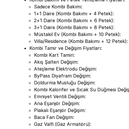
Sadece Kombi Bakımı:
1+1 Daire (Kombi Bakımı + 4 Petek):
2+1 Daire (Kombi Bakımı + 6 Petek):
3+1 Daire (Kombi Bakımı + 8 Petek):
Müstakil Ev (Kombi Bakımı + 10 Petek):
Villa/Residence (Kombi Bakımı + 12 Petek)
Kombi Tamir ve Değişim Fiyatları:
Kombi Kart Tamiri:
Akış Şalteri Değişim:
Ateşleme Elektrodu Değişim:
ByPass Diyafram Değişim:
Doldurma Musluğu Değişim:
Kombi Kalorifer ve Sıcak Su Düğmesi Deği
Emniyet Ventili Değişim:
Ana Eşanjör Değişim:
Plakalı Eşanjör Değişim:
Baca Fan Değişim:
Gaz Valfi (Gaz Armatörü):