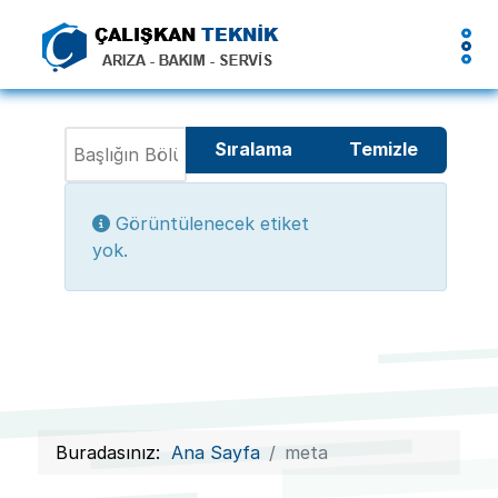
Başlığın Bölümünü Girin
Sıralama
Temizle
Göster #
Bilgi
Görüntülenecek etiket
yok.
Buradasınız:
Ana Sayfa
meta