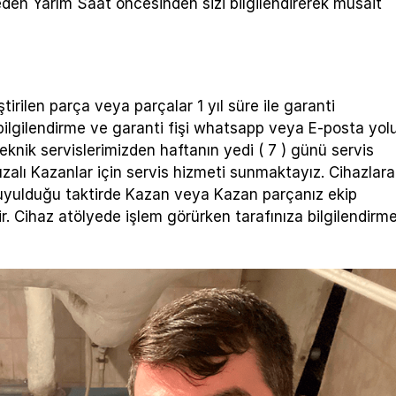
eden Yarım Saat öncesinden sizi bilgilendirerek müsait
tirilen parça veya parçalar 1 yıl süre ile garanti
bilgilendirme ve garanti fişi whatsapp veya E-posta yol
n teknik servislerimizden haftanın yedi ( 7 ) günü servis
ızalı Kazanlar için servis hizmeti sunmaktayız. Cihazlara
duyulduğu taktirde Kazan veya Kazan parçanız ekip
ir. Cihaz atölyede işlem görürken tarafınıza bilgilendirm