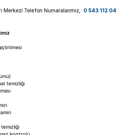
ağrı Merkezi Telefon Numaralarımız,
0 543 112 04
imiz
ştirilmesi
kümü)
l temizliği
nması
iri
amiri
emizliği
gaz kontrolü