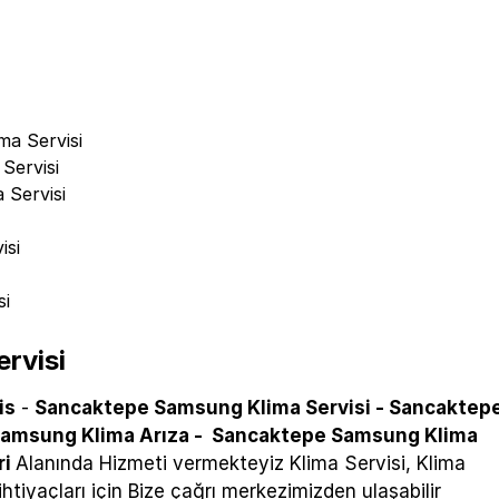
i
ma Servisi
Servisi
 Servisi
isi
si
rvisi
is
-
Sancaktepe Samsung Klima Servisi -
Sancaktep
amsung Klima Arıza -
Sancaktepe Samsung Klima
ri
Alanında Hizmeti vermekteyiz Klima Servisi, Klima
htiyaçları için Bize çağrı merkezimizden ulaşabilir